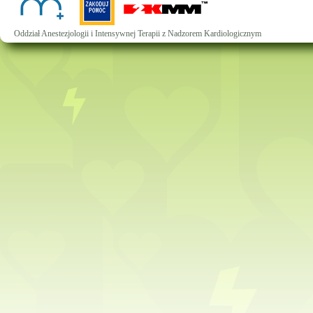
Oddział Anestezjologii i Intensywnej Terapii z Nadzorem Kardiologicznym