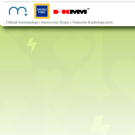
Oddział Anestezjologii i Intensywnej Terapii z Nadzorem Kardiologicznym