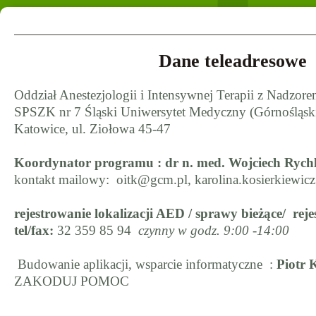
Dane teleadresowe
Oddział Anestezjologii i Intensywnej Terapii z Nadzo
SPSZK nr 7 Śląski Uniwersytet Medyczny (Górnośląs
Katowice, ul. Ziołowa 45-47
Koordynator programu
: dr n. med. Wojciech Rych
kontakt mailowy:
oitk@gcm.pl
,
karolina.kosierkiewic
rejestrowanie lokalizacji AED / sprawy bieżące/ re
tel/fax:
32 359 85 94
czynny w godz. 9:00 -14:00
Budowanie aplikacji, wsparcie informatyczne :
Piotr 
ZAKODUJ POMOC