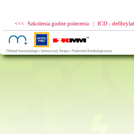
<<< Szkolenia godne polecenia
|
ICD - defibryl
Oddział Anestezjologii i Intensywnej Terapii z Nadzorem Kardiologicznym