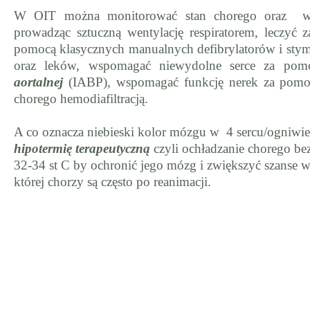
W OIT można monitorować stan chorego oraz ws
prowadząc sztuczną wentylację respiratorem, leczyć z
pomocą klasycznych manualnych defibrylatorów i stym
oraz leków, wspomagać niewydolne serce za po
aortalnej
(IABP), wspomagać funkcję nerek za pomoc
chorego hemodiafiltracją.
A co oznacza niebieski kolor mózgu w 4 sercu/ogniwie
hipotermię terapeutyczną
czyli ochładzanie chorego b
32-34 st C by ochronić jego mózg i zwiększyć szanse w
której chorzy są często po reanimacji.