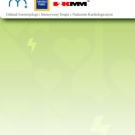
Oddział Anestezjologii i Intensywnej Terapii z Nadzorem Kardiologicznym