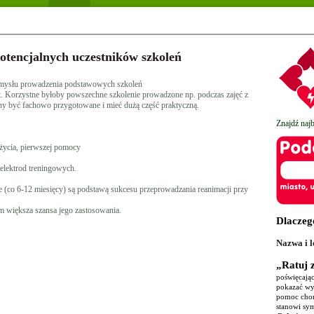
otencjalnych uczestników szkoleń
mysłu prowadzenia podstawowych szkoleń
t. Korzystne byłoby powszechne szkolenie prowadzone np. podczas zajęć z
y być fachowo przygotowane i mieć dużą część praktyczną.
Znajdź naj
życia, pierwszej pomocy
 elektrod treningowych.
ie (co 6-12 miesięcy) są podstawą sukcesu przeprowadzania reanimacji przy
m większa szansa jego zastosowania.
Dlaczeg
Nazwa i l
„Ratuj 
poświęcając
pokazać wys
pomoc chor
stanowi sy