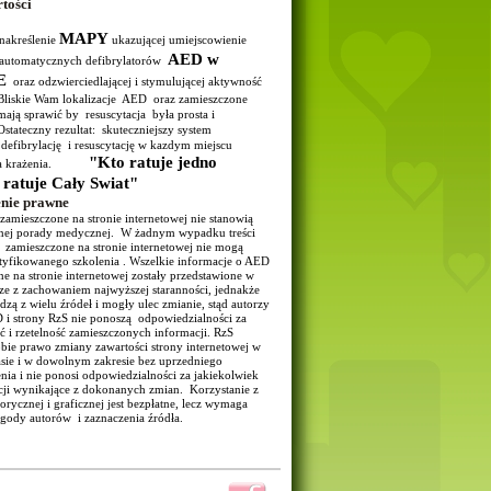
rtości
MAPY
 nakreślenie
ukazującej umiejscowienie
AED w
 automatycznych defibrylatorów
E
oraz odzwierciedlającej i stymulującej aktywność
 Bliskie Wam lokalizacje AED oraz zamieszczone
ają sprawić by resuscytacja była prosta i
stateczny rezultat: skuteczniejszy system
 defibrylację i resuscytację w kazdym miejscu
"Kto ratuje jedno
nia krażenia.
.. ratuje Cały Swiat"
enie prawne
zamieszczone na stronie internetowej nie stanowią
lnej porady medycznej. W żadnym wypadku treści
 zamieszczone na stronie internetowej nie mogą
rtyfikowanego szkolenia . Wszelkie informacje o AED
e na stronie internetowej zostały przedstawione w
ze z zachowaniem najwyższej staranności, jednakże
zą z wielu źródeł i mogły ulec zmianie, stąd autorzy
 strony RzS nie ponoszą odpowiedzialności za
 i rzetelność zamieszczonych informacji. RzS
obie prawo zmiany zawartości strony internetowej w
sie i w dowolnym zakresie bez uprzedniego
ia i nie ponosi odpowiedzialności za jakiekolwiek
ji wynikające z dokonanych zmian. Korzystanie z
torycznej i graficznej jest bezpłatne, lecz wymaga
zgody autorów i zaznaczenia źródła.