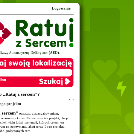
Logowanie
bliższy Automatyczny Defibrylator
(AED)
:
o „Ratuj z sercem”?
<
>
ogo projektu
z sercem”
oznacza: z zaangażowaniem,
 własne siły i czas. Nazwaliśmy tak projekt, chcąc
iłek wielu ludzi, instytucji, których celem jest
ym po zatrzymaniu akcji serca. Logo projektu
mbol połączonych serc.