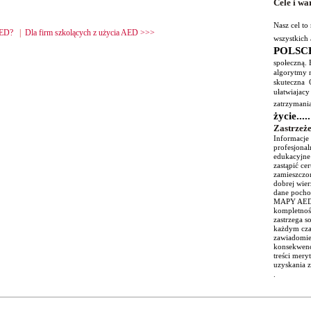
Cele i wa
Nasz cel to
AED?
|
Dla firm szkolących z użycia AED >>>
wszystkich
POLSC
społeczną.
algorytmy m
skuteczna O
ułatwiajacy
zatrzyma
życie...
Zastrzeż
Informacje 
profesjona
edukacyjne
zastąpić ce
zamieszczon
dobrej wier
dane pochod
MAPY AED i
kompletność
zastrzega s
każdym cza
zawiadomien
konsekwenc
treści mery
uzyskania 
.