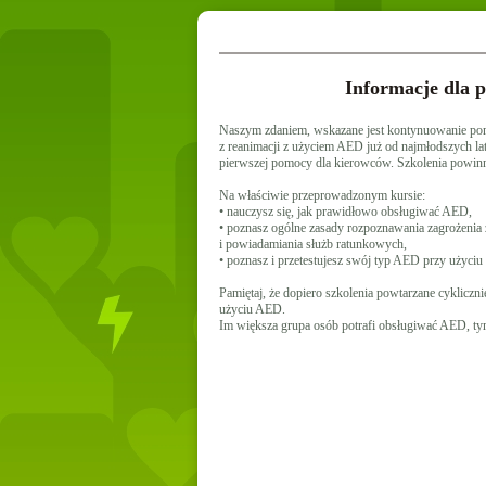
Informacje dla p
Naszym zdaniem, wskazane jest kontynuowanie po
z reanimacji z użyciem AED już od najmłodszych la
pierwszej pomocy dla kierowców. Szkolenia powinn
Na właściwie przeprowadzonym kursie:
• nauczysz się, jak prawidłowo obsługiwać AED,
• poznasz ogólne zasady rozpoznawania zagrożenia 
i powiadamiania służb ratunkowych,
• poznasz i przetestujesz swój typ AED przy użyciu
Pamiętaj, że dopiero szkolenia powtarzane cykliczn
użyciu AED.
Im większa grupa osób potrafi obsługiwać AED, ty